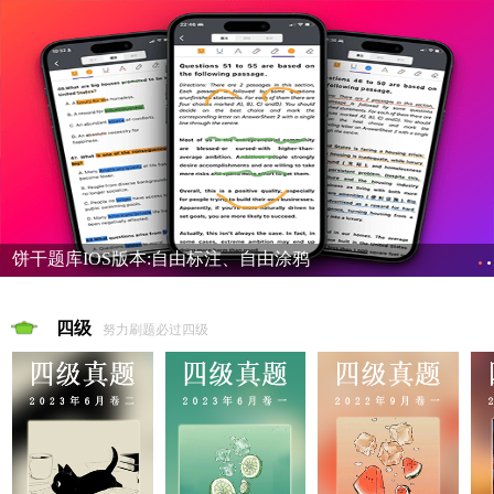
饼干题库IOS版本:自由标注、自由涂鸦
四级
努力刷题必过四级